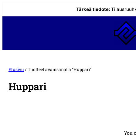
Tärkeä tiedote:
Tilausruuhk
Siirry
sisältöön
Etusivu
/ Tuotteet avainsanalla “Huppari”
Huppari
You 