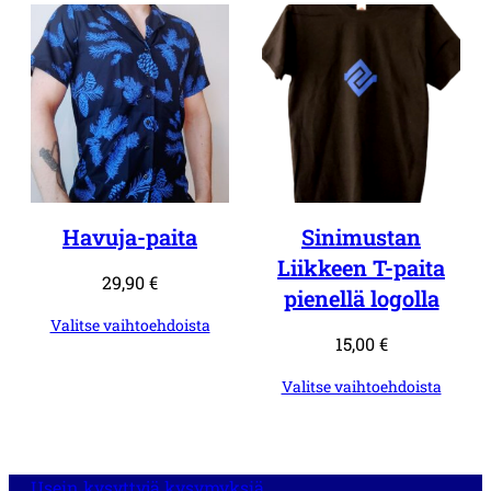
Havuja-paita
Sinimustan
Liikkeen T-paita
29,90
€
pienellä logolla
Valitse vaihtoehdoista
15,00
€
Valitse vaihtoehdoista
Usein kysyttyjä kysymyksiä