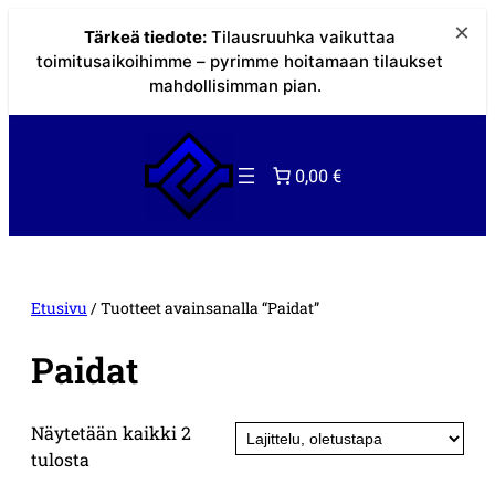
×
Tärkeä tiedote:
Tilausruuhka vaikuttaa
toimitusaikoihimme – pyrimme hoitamaan tilaukset
mahdollisimman pian.
Siirry
sisältöön
0,00 €
Etusivu
/ Tuotteet avainsanalla “Paidat”
Paidat
Näytetään kaikki 2
tulosta