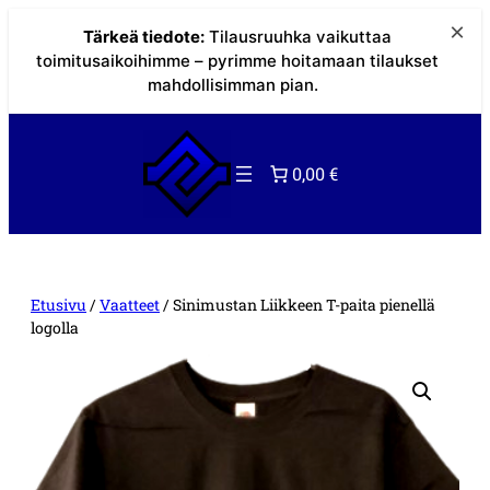
×
Tärkeä tiedote:
Tilausruuhka vaikuttaa
toimitusaikoihimme – pyrimme hoitamaan tilaukset
mahdollisimman pian.
Siirry
sisältöön
0,00 €
Etusivu
/
Vaatteet
/ Sinimustan Liikkeen T-paita pienellä
logolla