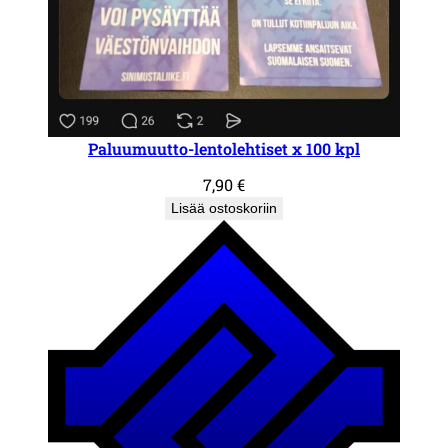
Paluumuutto-lentolehtiset x 100 kpl
7,90
€
Lisää ostoskoriin