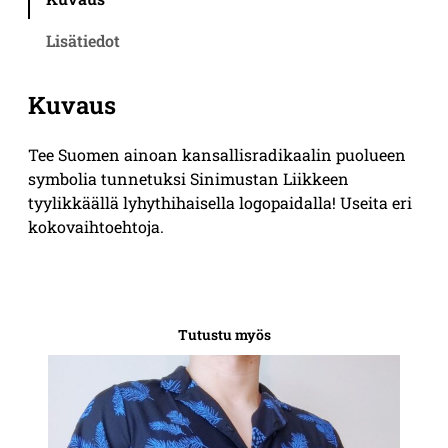
u
s
Lisätiedot
t
a
Kuvaus
n
L
i
Tee Suomen ainoan kansallisradikaalin puolueen
i
symbolia tunnetuksi Sinimustan Liikkeen
k
tyylikkäällä lyhythihaisella logopaidalla! Useita eri
k
kokovaihtoehtoja.
e
e
n
T
Tutustu myös
-
p
a
i
t