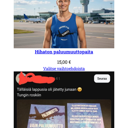
ä
r
ä
Hihaton paluumuuttopaita
15,00
€
Valitse vaihtoehdoista