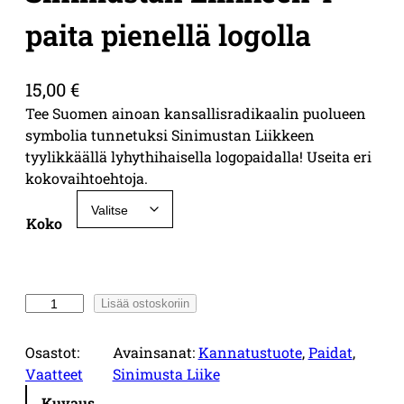
paita pienellä logolla
15,00
€
Tee Suomen ainoan kansallisradikaalin puolueen
symbolia tunnetuksi Sinimustan Liikkeen
tyylikkäällä lyhythihaisella logopaidalla! Useita eri
kokovaihtoehtoja.
Koko
S
Lisää ostoskoriin
i
n
Osastot:
Avainsanat:
Kannatustuote
, 
Paidat
, 
i
Vaatteet
Sinimusta Liike
m
Kuvaus